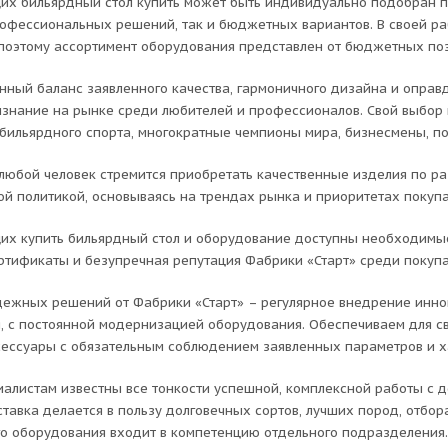
х бильярдный стол купить может быть индивидуально подобран п
рофессиональных решений, так и бюджетных вариантов. В своей р
 поэтому ассортимент оборудования представлен от бюджетных поз
ный баланс заявленного качества, гармоничного дизайна и оправ
знание на рынке среди любителей и профессионалов. Свой выбор 
бильярдного спорта, многократные чемпионы мира, бизнесмены, по
 любой человек стремится приобретать качественные изделия по ра
ой политикой, основываясь на трендах рынка и приоритетах покупа
х купить бильярдный стол и оборудование доступны необходимы
ртификаты и безупречная репутация Фабрики «Старт» среди покупа
дежных решений от Фабрики «Старт» – регулярное внедрение инно
, с постоянной модернизацией оборудования. Обеспечиваем для св
сессуары с обязательным соблюдением заявленных параметров и х
алистам известны все тонкости успешной, комплексной работы с де
ставка делается в пользу долговечных сортов, лучших пород, отб
о оборудования входит в компетенцию отдельного подразделения.