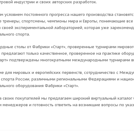
гровой индустрии и своих авторских разработок.
м условием постоянного прогресса нашего производства становятс
 тренеры, спортсмены, чемпионы мира и Европы, понимающие все 
 своей экспериментальной лабораторией, которая уже зарекомен
льного спорта.
ярдные столы от Фабрики «Старт», проверенные турнирами мирово
 предлагают только качественное, проверенное на практике обор
арт» подтверждены многократными международными турнирами в
е для мировых и европейских первенств, сотрудничество с Межд
 спорта России, различными региональными Федерациями и наци
льного оборудования Фабрики «Старт».
а своих покупателей мы предлагаем широкий виртуальный каталог
и менеджеров и готовность ответить на возникшие вопросы по указ