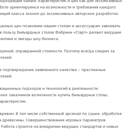
одходящий баланс характеристик и цен как для эксклюзивных
аботе ориентируемся на возможности и требования каждого
иций класса эконом до эксклюзивных авторских разработок.
данных цен позволили нашим столам и аксессуарам завоевать
в пользу бильярдных столов Фабрики «Старт» делают ведущие
литики и звезды шоу-бизнеса.
зумной, оправданной стоимости. Поэтому всегда следим за
телей.
е подтверждения заявленного качества – престижные
телей.
вационных подходов и технологий в деятельности
оих заказчиков возможность купить бильярдные столы,
арактеристик.
ревом. В том числе собственный арсенал по сушке, обработке
ора древесины. Совершенствование игровых параметров
 Работа строится на внедрении ведущих стандартов и новых