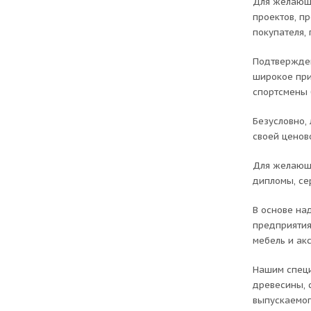
Для желающи
проектов, п
покупателя,
Подтвержден
широкое при
спортсмены 
Безусловно,
своей ценов
Для желающи
дипломы, се
В основе на
предприятия
мебель и ак
Нашим специ
древесины, 
выпускаемог