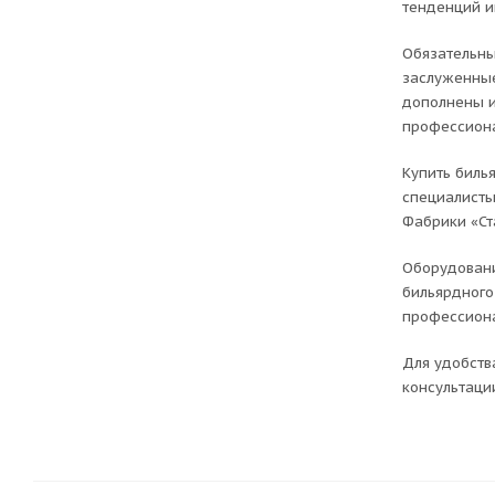
тенденций и
Обязательны
заслуженные
дополнены и
профессиона
Купить биль
специалисты
Фабрики «Ст
Оборудовани
бильярдного
профессиона
Для удобств
консультаци