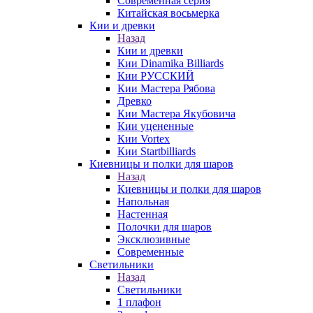
Современная серия
Китайская восьмерка
Кии и древки
Назад
Кии и древки
Кии Dinamika Billiards
Кии РУССКИЙ
Кии Мастера Рябова
Древко
Кии Мастера Якубовича
Кии уцененные
Кии Vortex
Кии Startbilliards
Киевницы и полки для шаров
Назад
Киевницы и полки для шаров
Напольная
Настенная
Полочки для шаров
Эксклюзивные
Современные
Светильники
Назад
Светильники
1 плафон