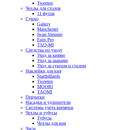
Tweeten
Чехлы для столов
11 футов
Сукно
Galaxy
Manchester
Iwan Simonis
Euro Pro
TAO-MI
Средства по уходу
Уход за киями
Уход за шарами
Уход за сукном и столом
Наклейки для кия
Startbilliards
Tweeten
MOORI
TAOMI
Перчатки
Насадки и удлинители
Системы учета времени
Чехлы и тубусы
Тубусы
Чехлы для кия
Часы