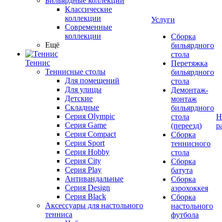
Бильярдные коллекции
Классические
коллекции
Услуги
Современные
коллекции
Сборка
Ещё
бильярдного
стола
Теннис
Перетяжка
Теннисные столы
бильярдного
Для помещений
стола
Для улицы
Демонтаж-
Детские
монтаж
Складные
бильярдного
Серия Olympic
стола
Н
Серия Game
(переезд)
р
Серия Compact
Сборка
Серия Sport
теннисного
Серия Hobby
стола
Серия City
Сборка
Серия Play
батута
Антивандальные
Сборка
Серия Design
аэрохоккея
Серия Black
Сборка
Аксессуары для настольного
настольного
тенниса
футбола