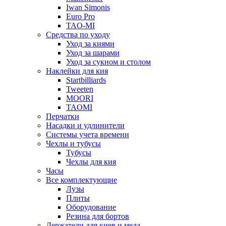
Iwan Simonis
Euro Pro
TAO-MI
Средства по уходу
Уход за киями
Уход за шарами
Уход за сукном и столом
Наклейки для кия
Startbilliards
Tweeten
MOORI
TAOMI
Перчатки
Насадки и удлинители
Системы учета времени
Чехлы и тубусы
Тубусы
Чехлы для кия
Часы
Все комплектующие
Лузы
Плиты
Оборудование
Резина для бортов
Держатели для киев и мела