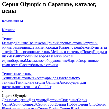
Серия Olympic в Саратове, каталог,
цены
Компания БП
-
Каталог
-
Теннис
Бильярд
Теннис
Тренажеры
Грили
Игровые столы
Батуты и
минитрамплины
Детские городки
Товары с кешбеком
Купить за
1 рубль
Инверсионные столы
Мебель и интерьер
Покер
Нарды и
шахматы
Футбольные ворота и мячи
Бокс и
единоборства
Массажное оборудование
Дартс
Спортивные
комплексы
Баскетбольные стойки
-
Теннисные столы
Теннисные столы
Аксессуары для настольного
тенниса
Теннисные столы Gambler
Аксессуары для
настольного тенниса Gambler
-
Серия Olympic
Для помещений
Для улицы
Детские
Складные
Серия
Game
Серия Compact
Серия Sport
Серия Hobby
Серия City
Серия
Play
Антивандальные
Серия Design
Серия Black