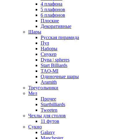
4 плафона
5 плафонов
6 плафонов
Плоские
Декоративные
Шары
Русская пирамида
Пул
Наборы
Снукер
Dyna | spheres
Start Billiards
TAO-MI
Одиночные шары
Aramith
Треугольники
Мел
Прочее
Startbilliards
Tweeten
Чехлы для столов
11 футов
Сукно
Galaxy
Manchester