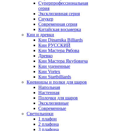
Суперпрофессиональная
серия
Эксклюзивная серия
Снукер
Современная серия
Китайская восьмерка
Кии и древки
Кии Dinamika Billiards
Кии РУССКИЙ
Кии Мастера Рябова
Древко
Кии Мастера Якубовича
Кии уцененные
Кии Vortex
Кии Startbilliards
Киевницы и полки для шаров
Напольная
Настенная
Полочки для шаров
Эксклюзивные
Современные
Светильники
1 плафон
2 плафона
3 плафона