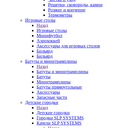
Решетки, сковороды, камни
Розжиг и копчение
Термометры
Игровые столы
Назад
Игровые столы
Минифутбол
Аэрохоккей
Аксессуары для игровых столов
Бильяpд
Бильяpд
Батуты и минитрамплины
Назад
Батуты и минитрамплины
Батуты
Минитрамплины
Батуты прямоугольные
Аксессуары
Запасные части
Детские городки
Назад
Детские городки
Городки SLP SYSTEMS
Качели SLP SYSTEMS