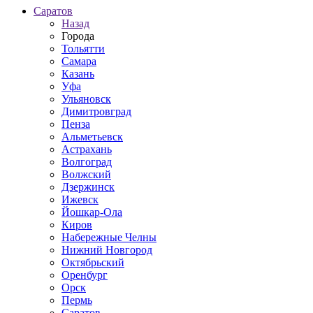
Саратов
Назад
Города
Тольятти
Самара
Казань
Уфа
Ульяновск
Димитровград
Пенза
Альметьевск
Астрахань
Волгоград
Волжский
Дзержинск
Ижевск
Йошкар-Ола
Киров
Набережные Челны
Нижний Новгород
Октябрьский
Оренбург
Орск
Пермь
Саратов