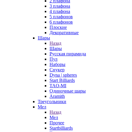
2 плафона
3 плафона
4 плафона
5 плафонов
6 плафонов
Плоские
Декоративные
Шары
Назад
Шары
Русская пирамида
Пул
Наборы
Снукер
Dyna | spheres
Start Billiards
TAO-MI
Одиночные шары
Aramith
Треугольники
Мел
Назад
Мел
Прочее
Startbilliards