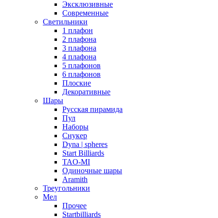
Эксклюзивные
Современные
Светильники
1 плафон
2 плафона
3 плафона
4 плафона
5 плафонов
6 плафонов
Плоские
Декоративные
Шары
Русская пирамида
Пул
Наборы
Снукер
Dyna | spheres
Start Billiards
TAO-MI
Одиночные шары
Aramith
Треугольники
Мел
Прочее
Startbilliards