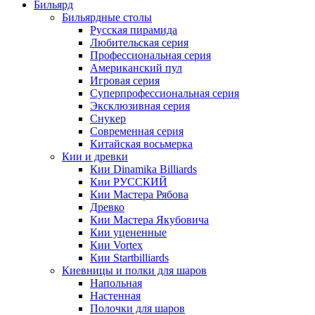
Бильярд
Бильярдные столы
Русская пирамида
Любительская серия
Профессиональная серия
Американский пул
Игровая серия
Суперпрофессиональная серия
Эксклюзивная серия
Снукер
Современная серия
Китайская восьмерка
Кии и древки
Кии Dinamika Billiards
Кии РУССКИЙ
Кии Мастера Рябова
Древко
Кии Мастера Якубовича
Кии уцененные
Кии Vortex
Кии Startbilliards
Киевницы и полки для шаров
Напольная
Настенная
Полочки для шаров