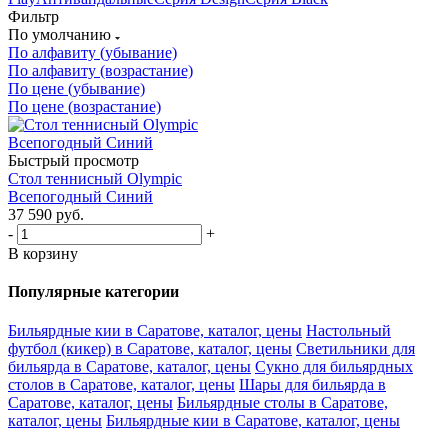
Фильтр
По умолчанию
По алфавиту (убывание)
По алфавиту (возрастание)
По цене (убывание)
По цене (возрастание)
Быстрый просмотр
Стол теннисный Olympic
Всепогодный Синий
37 590
руб.
-
+
В корзину
Популярные категории
Бильярдные кии в Саратове, каталог, цены
Настольный
футбол (кикер) в Саратове, каталог, цены
Светильники для
бильярда в Саратове, каталог, цены
Сукно для бильярдных
столов в Саратове, каталог, цены
Шары для бильярда в
Саратове, каталог, цены
Бильярдные столы в Саратове,
каталог, цены
Бильярдные кии в Саратове, каталог, цены