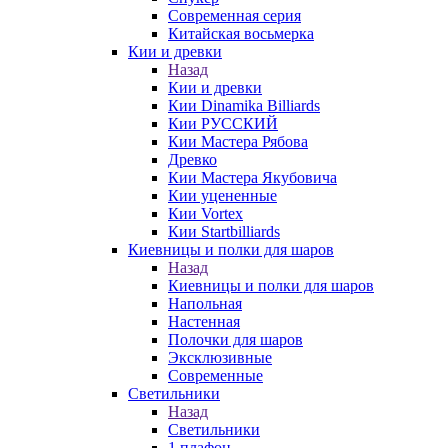
Современная серия
Китайская восьмерка
Кии и древки
Назад
Кии и древки
Кии Dinamika Billiards
Кии РУССКИЙ
Кии Мастера Рябова
Древко
Кии Мастера Якубовича
Кии уцененные
Кии Vortex
Кии Startbilliards
Киевницы и полки для шаров
Назад
Киевницы и полки для шаров
Напольная
Настенная
Полочки для шаров
Эксклюзивные
Современные
Светильники
Назад
Светильники
1 плафон