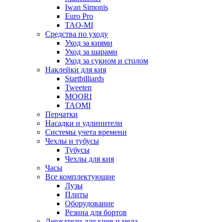
Iwan Simonis
Euro Pro
TAO-MI
Средства по уходу
Уход за киями
Уход за шарами
Уход за сукном и столом
Наклейки для кия
Startbilliards
Tweeten
MOORI
TAOMI
Перчатки
Насадки и удлинители
Системы учета времени
Чехлы и тубусы
Тубусы
Чехлы для кия
Часы
Все комплектующие
Лузы
Плиты
Оборудование
Резина для бортов
Держатели для киев и мела