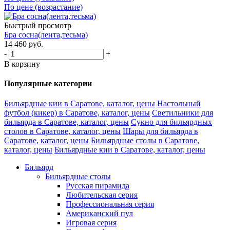
По цене (возрастание)
Быстрый просмотр
Бра сосна(лента,тесьма)
14 460
руб.
-
+
В корзину
Популярные категории
Бильярдные кии в Саратове, каталог, цены
Настольный
футбол (кикер) в Саратове, каталог, цены
Светильники для
бильярда в Саратове, каталог, цены
Сукно для бильярдных
столов в Саратове, каталог, цены
Шары для бильярда в
Саратове, каталог, цены
Бильярдные столы в Саратове,
каталог, цены
Бильярдные кии в Саратове, каталог, цены
Бильярд
Бильярдные столы
Русская пирамида
Любительская серия
Профессиональная серия
Американский пул
Игровая серия