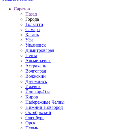
Саратов
Назад
Города
Тольятти
Самара
Казань
Уфа
Ульяновск
Димитровград
Пенза
Альметьевск
Астрахань
Волгоград
Волжский
Дзержинск
Ижевск
Йошкар-Ола
Киров
Набережные Челны
Нижний Новгород
Октябрьский
Оренбург
Орск
Пермь