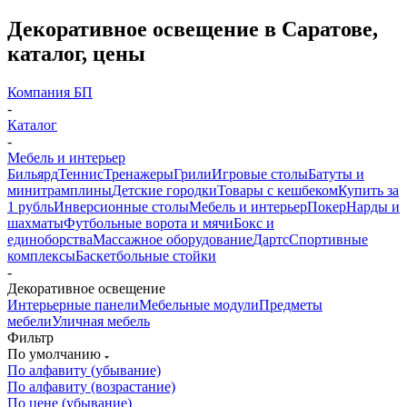
Декоративное освещение в Саратове,
каталог, цены
Компания БП
-
Каталог
-
Мебель и интерьер
Бильярд
Теннис
Тренажеры
Грили
Игровые столы
Батуты и
минитрамплины
Детские городки
Товары с кешбеком
Купить за
1 рубль
Инверсионные столы
Мебель и интерьер
Покер
Нарды и
шахматы
Футбольные ворота и мячи
Бокс и
единоборства
Массажное оборудование
Дартс
Спортивные
комплексы
Баскетбольные стойки
-
Декоративное освещение
Интерьерные панели
Мебельные модули
Предметы
мебели
Уличная мебель
Фильтр
По умолчанию
По алфавиту (убывание)
По алфавиту (возрастание)
По цене (убывание)