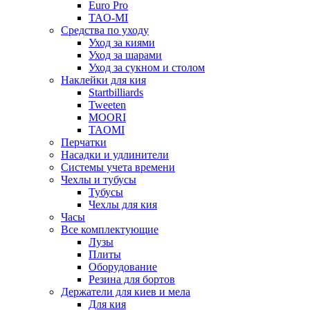
Euro Pro
TAO-MI
Средства по уходу
Уход за киями
Уход за шарами
Уход за сукном и столом
Наклейки для кия
Startbilliards
Tweeten
MOORI
TAOMI
Перчатки
Насадки и удлинители
Системы учета времени
Чехлы и тубусы
Тубусы
Чехлы для кия
Часы
Все комплектующие
Лузы
Плиты
Оборудование
Резина для бортов
Держатели для киев и мела
Для кия