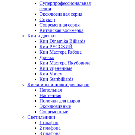
Суперпрофессиональная
серия
Эксклюзивная серия
Снукер
Современная серия
Китайская восьмерка
Кии и древки
Кии Dinamika Billiards
Кии РУССКИЙ
Кии Мастера Рябова
Древко
Кии Мастера Якубовича
Кии уцененные
Кии Vortex
Кии Startbilliards
Киевницы и полки для шаров
Напольная
Настенная
Полочки для шаров
Эксклюзивные
Современные
Светильники
1 плафон
2 плафона
3 плафона