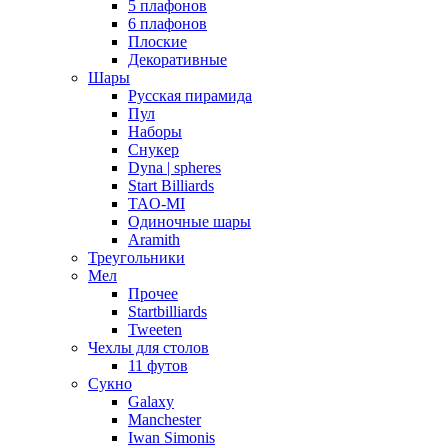
5 плафонов
6 плафонов
Плоские
Декоративные
Шары
Русская пирамида
Пул
Наборы
Снукер
Dyna | spheres
Start Billiards
TAO-MI
Одиночные шары
Aramith
Треугольники
Мел
Прочее
Startbilliards
Tweeten
Чехлы для столов
11 футов
Сукно
Galaxy
Manchester
Iwan Simonis