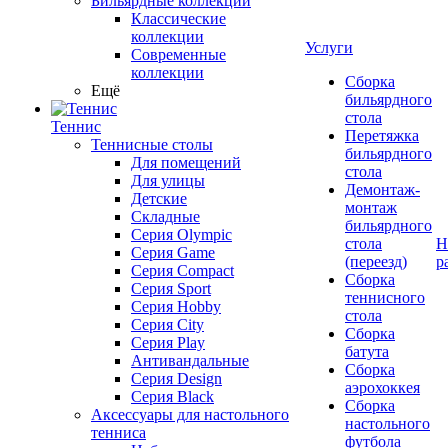
Бильярдные коллекции
Классические
коллекции
Услуги
Современные
коллекции
Сборка
Ещё
бильярдного
стола
Теннис
Перетяжка
Теннисные столы
бильярдного
Для помещений
стола
Для улицы
Демонтаж-
Детские
монтаж
Складные
бильярдного
Серия Olympic
стола
Н
Серия Game
(переезд)
р
Серия Compact
Сборка
Серия Sport
теннисного
Серия Hobby
стола
Серия City
Сборка
Серия Play
батута
Антивандальные
Сборка
Серия Design
аэрохоккея
Серия Black
Сборка
Аксессуары для настольного
настольного
тенниса
футбола