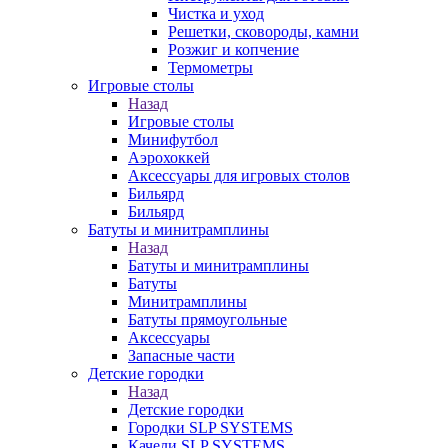
Чистка и уход
Решетки, сковороды, камни
Розжиг и копчение
Термометры
Игровые столы
Назад
Игровые столы
Минифутбол
Аэрохоккей
Аксессуары для игровых столов
Бильяpд
Бильяpд
Батуты и минитрамплины
Назад
Батуты и минитрамплины
Батуты
Минитрамплины
Батуты прямоугольные
Аксессуары
Запасные части
Детские городки
Назад
Детские городки
Городки SLP SYSTEMS
Качели SLP SYSTEMS