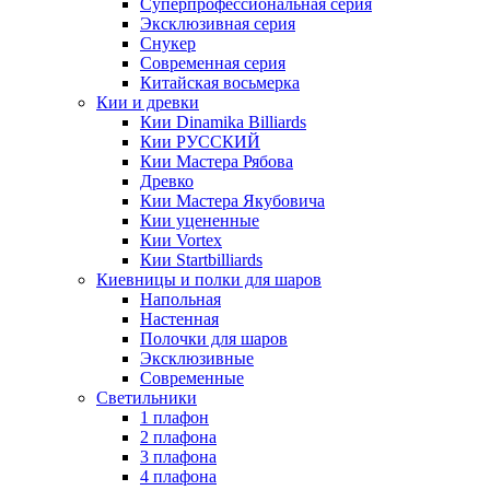
Суперпрофессиональная серия
Эксклюзивная серия
Снукер
Современная серия
Китайская восьмерка
Кии и древки
Кии Dinamika Billiards
Кии РУССКИЙ
Кии Мастера Рябова
Древко
Кии Мастера Якубовича
Кии уцененные
Кии Vortex
Кии Startbilliards
Киевницы и полки для шаров
Напольная
Настенная
Полочки для шаров
Эксклюзивные
Современные
Светильники
1 плафон
2 плафона
3 плафона
4 плафона