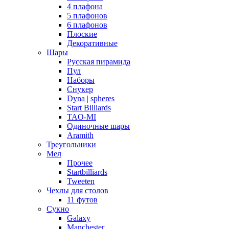
4 плафона
5 плафонов
6 плафонов
Плоские
Декоративные
Шары
Русская пирамида
Пул
Наборы
Снукер
Dyna | spheres
Start Billiards
TAO-MI
Одиночные шары
Aramith
Треугольники
Мел
Прочее
Startbilliards
Tweeten
Чехлы для столов
11 футов
Сукно
Galaxy
Manchester