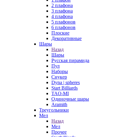
2 плафона
3 плафона
4 плафона
5 плафонов
6 плафонов
Плоские
Декоративные
Шары
Назад
Шары
Русская пирамида
Пул
Наборы
Снукер
Dyna | spheres
Start Billiards
TAO-MI
Одиночные шары
Aramith
Треугольники
Мел
Назад
Мел
Прочее