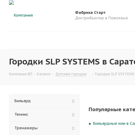
Фабрика Старт
Дистрибьютер в Поволжье
Городки SLP SYSTEMS в Сарат
Компания БП
-
Каталог
-
Детские городки
-
Городки SLP SYSTEMS
Бильярд
Популярные кат
Теннис
Бильярдные кии в Са
Тренажеры