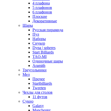
4 плафона
5 плафонов
6 плафонов
Плоские
Декоративные
Шары
Русская пирамида
Пул
Наборы
Снукер
Dyna | spheres
Start Billiards
TAO-MI
Одиночные шары
Aramith
Треугольники
Мел
Прочее
Startbilliards
Tweeten
Чехлы для столов
11 футов
Сукно
Galaxy
Manchester