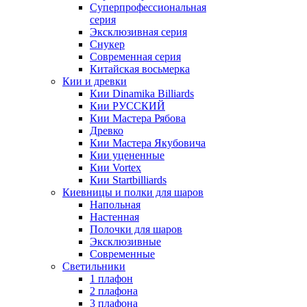
Суперпрофессиональная
серия
Эксклюзивная серия
Снукер
Современная серия
Китайская восьмерка
Кии и древки
Кии Dinamika Billiards
Кии РУССКИЙ
Кии Мастера Рябова
Древко
Кии Мастера Якубовича
Кии уцененные
Кии Vortex
Кии Startbilliards
Киевницы и полки для шаров
Напольная
Настенная
Полочки для шаров
Эксклюзивные
Современные
Светильники
1 плафон
2 плафона
3 плафона