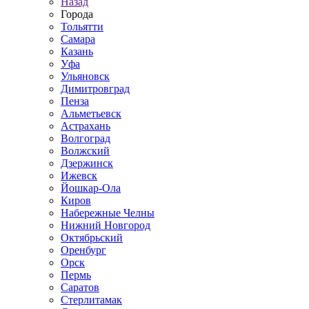
Назад
Города
Тольятти
Самара
Казань
Уфа
Ульяновск
Димитровград
Пенза
Альметьевск
Астрахань
Волгоград
Волжский
Дзержинск
Ижевск
Йошкар-Ола
Киров
Набережные Челны
Нижний Новгород
Октябрьский
Оренбург
Орск
Пермь
Саратов
Стерлитамак