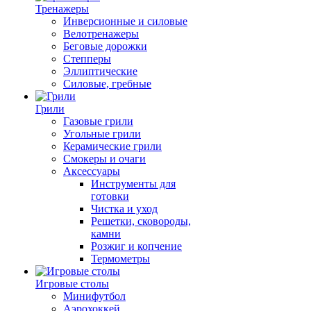
Тренажеры
Инверсионные и силовые
Велотренажеры
Беговые дорожки
Степперы
Эллиптические
Силовые, гребные
Грили
Газовые грили
Угольные грили
Керамические грили
Смокеры и очаги
Аксессуары
Инструменты для
готовки
Чистка и уход
Решетки, сковороды,
камни
Розжиг и копчение
Термометры
Игровые столы
Минифутбол
Аэрохоккей