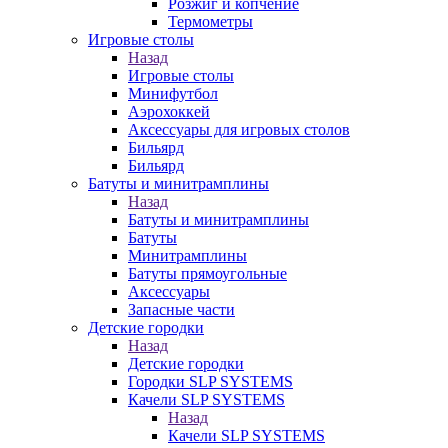
Розжиг и копчение
Термометры
Игровые столы
Назад
Игровые столы
Минифутбол
Аэрохоккей
Аксессуары для игровых столов
Бильяpд
Бильяpд
Батуты и минитрамплины
Назад
Батуты и минитрамплины
Батуты
Минитрамплины
Батуты прямоугольные
Аксессуары
Запасные части
Детские городки
Назад
Детские городки
Городки SLP SYSTEMS
Качели SLP SYSTEMS
Назад
Качели SLP SYSTEMS