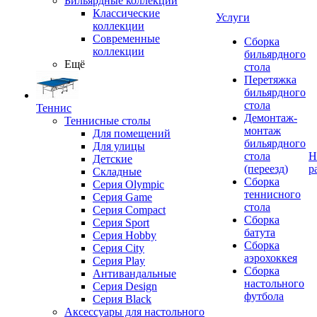
Бильярдные коллекции
Классические
Услуги
коллекции
Современные
Сборка
коллекции
бильярдного
Ещё
стола
Перетяжка
бильярдного
стола
Теннис
Демонтаж-
Теннисные столы
монтаж
Для помещений
бильярдного
Для улицы
стола
Н
Детские
(переезд)
р
Складные
Сборка
Серия Olympic
теннисного
Серия Game
стола
Серия Compact
Сборка
Серия Sport
батута
Серия Hobby
Сборка
Серия City
аэрохоккея
Серия Play
Сборка
Антивандальные
настольного
Серия Design
футбола
Серия Black
Аксессуары для настольного