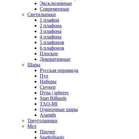
Эксклюзивные
Современные
Светильники
1 плафон
2 плафона
3 плафона
4 плафона
5 плафонов
6 плафонов
Плоские
Декоративные
Шары
Русская пирамида
Пул
Наборы
Снукер
Dyna | spheres
Start Billiards
TAO-MI
Одиночные шары
Aramith
Треугольники
Мел
Прочее
Startbilliards