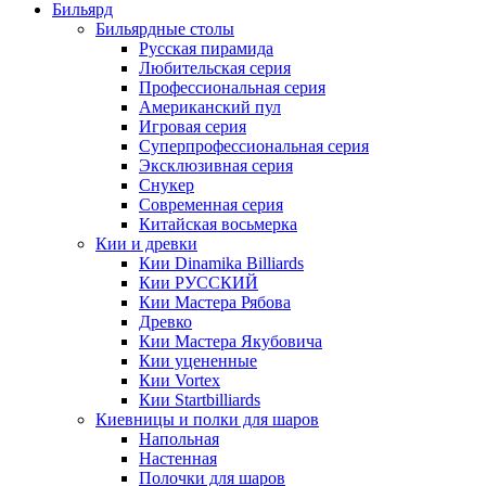
Бильярд
Бильярдные столы
Русская пирамида
Любительская серия
Профессиональная серия
Американский пул
Игровая серия
Суперпрофессиональная серия
Эксклюзивная серия
Снукер
Современная серия
Китайская восьмерка
Кии и древки
Кии Dinamika Billiards
Кии РУССКИЙ
Кии Мастера Рябова
Древко
Кии Мастера Якубовича
Кии уцененные
Кии Vortex
Кии Startbilliards
Киевницы и полки для шаров
Напольная
Настенная
Полочки для шаров