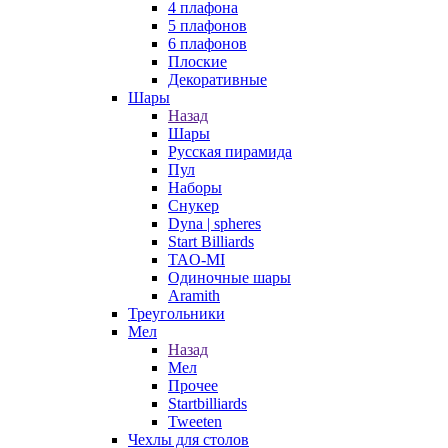
4 плафона
5 плафонов
6 плафонов
Плоские
Декоративные
Шары
Назад
Шары
Русская пирамида
Пул
Наборы
Снукер
Dyna | spheres
Start Billiards
TAO-MI
Одиночные шары
Aramith
Треугольники
Мел
Назад
Мел
Прочее
Startbilliards
Tweeten
Чехлы для столов