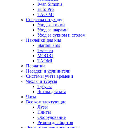
Iwan Simonis
Euro Pro
TAO-MI
Средства по уходу
Уход за киями
Уход за шарами
Уход за сукном и столом
Наклейки для кия
Startbilliards
Tweeten
MOORI
TAOMI
Перчатки
Насадки и удлинители
Системы учета времени
Чехлы и тубусы
Тубусы
Чехлы для кия
Часы
Все комплектующие
Лузы
Плиты
Оборудование
Резина для бортов
Держатели для киев и мела