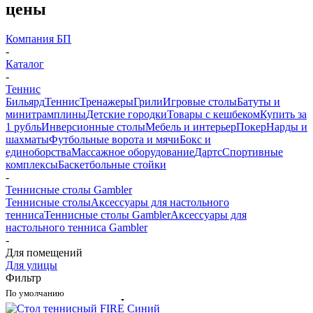
цены
Компания БП
-
Каталог
-
Теннис
Бильярд
Теннис
Тренажеры
Грили
Игровые столы
Батуты и
минитрамплины
Детские городки
Товары с кешбеком
Купить за
1 рубль
Инверсионные столы
Мебель и интерьер
Покер
Нарды и
шахматы
Футбольные ворота и мячи
Бокс и
единоборства
Массажное оборудование
Дартс
Спортивные
комплексы
Баскетбольные стойки
-
Теннисные столы Gambler
Теннисные столы
Аксессуары для настольного
тенниса
Теннисные столы Gambler
Аксессуары для
настольного тенниса Gambler
-
Для помещений
Для улицы
Фильтр
По умолчанию