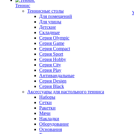
Теннис
Теннисные столы
Для помещений
Для улицы
Детские
Складные
Серия Olympic
Серия Game
Серия Compact
Серия Sport
Серия Hobby
Серия City
Серия Play
Антивандальные
Серия Design
Серия Black
Аксессуары для настольного тенниса
Наборы
Сетки
Ракетки
Мячи
Накладки
Оборудование
Основания