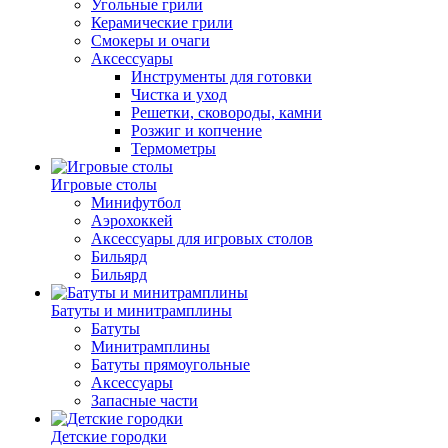
Угольные грили
Керамические грили
Смокеры и очаги
Аксессуары
Инструменты для готовки
Чистка и уход
Решетки, сковороды, камни
Розжиг и копчение
Термометры
Игровые столы
Минифутбол
Аэрохоккей
Аксессуары для игровых столов
Бильяpд
Бильяpд
Батуты и минитрамплины
Батуты
Минитрамплины
Батуты прямоугольные
Аксессуары
Запасные части
Детские городки