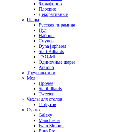
6 плафонов
Плоские
Декоративные
Шары
Русская пирамида
Пул
Наборы
Снукер
Dyna | spheres
Start Billiards
TAO-MI
Одиночные шары
Aramith
Треугольники
Мел
Прочее
Startbilliards
Tweeten
Чехлы для столов
11 футов
Сукно
Galaxy
Manchester
Iwan Simonis
Euro Pro