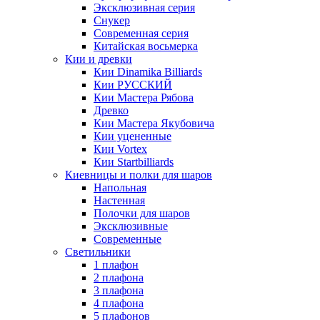
Эксклюзивная серия
Снукер
Современная серия
Китайская восьмерка
Кии и древки
Кии Dinamika Billiards
Кии РУССКИЙ
Кии Мастера Рябова
Древко
Кии Мастера Якубовича
Кии уцененные
Кии Vortex
Кии Startbilliards
Киевницы и полки для шаров
Напольная
Настенная
Полочки для шаров
Эксклюзивные
Современные
Светильники
1 плафон
2 плафона
3 плафона
4 плафона
5 плафонов