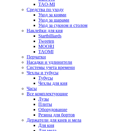
TAO-MI
Средства по уходу
Уход за киями
Уход за шарами
Уход за сукном и столом
Наклейки для кия
Startbilliards
Tweeten
MOORI
TAOMI
Перчатки
Насадки и удлинители
Системы учета времени
Чехлы и тубусы
Тубусы
Чехлы для кия
Часы
Все комплектующие
Лузы
Плиты
Оборудование
Резина для бортов
Держатели для киев и мела
Для кия
Для мела