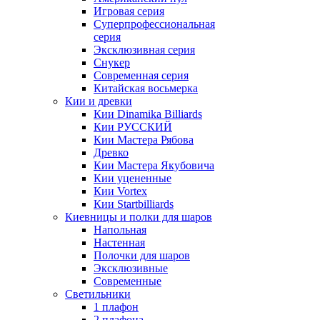
Игровая серия
Суперпрофессиональная
серия
Эксклюзивная серия
Снукер
Современная серия
Китайская восьмерка
Кии и древки
Кии Dinamika Billiards
Кии РУССКИЙ
Кии Мастера Рябова
Древко
Кии Мастера Якубовича
Кии уцененные
Кии Vortex
Кии Startbilliards
Киевницы и полки для шаров
Напольная
Настенная
Полочки для шаров
Эксклюзивные
Современные
Светильники
1 плафон
2 плафона