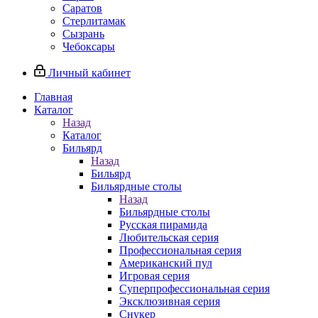
Саратов
Стерлитамак
Сызрань
Чебоксары
Личный кабинет
Главная
Каталог
Назад
Каталог
Бильярд
Назад
Бильярд
Бильярдные столы
Назад
Бильярдные столы
Русская пирамида
Любительская серия
Профессиональная серия
Американский пул
Игровая серия
Суперпрофессиональная серия
Эксклюзивная серия
Снукер