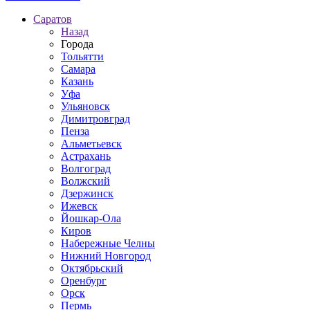
Саратов
Назад
Города
Тольятти
Самара
Казань
Уфа
Ульяновск
Димитровград
Пенза
Альметьевск
Астрахань
Волгоград
Волжский
Дзержинск
Ижевск
Йошкар-Ола
Киров
Набережные Челны
Нижний Новгород
Октябрьский
Оренбург
Орск
Пермь