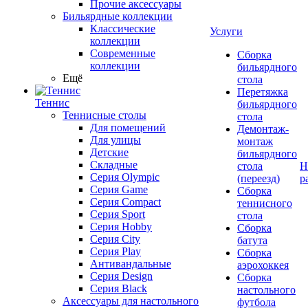
Прочие аксессуары
Бильярдные коллекции
Классические
Услуги
коллекции
Современные
Сборка
коллекции
бильярдного
Ещё
стола
Перетяжка
Теннис
бильярдного
Теннисные столы
стола
Для помещений
Демонтаж-
Для улицы
монтаж
Детские
бильярдного
Складные
стола
Н
Серия Olympic
(переезд)
р
Серия Game
Сборка
Серия Compact
теннисного
Серия Sport
стола
Серия Hobby
Сборка
Серия City
батута
Серия Play
Сборка
Антивандальные
аэрохоккея
Серия Design
Сборка
Серия Black
настольного
Аксессуары для настольного
футбола