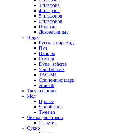
3 плафона
4 плафона
5 плафонов
6 плафонов
Плоские
Декоративные
Шары
Русская пирамида
Пул
Наборы
Снукер
Dyna | spheres
Start Billiards
TAO-MI
Одиночные шары
Aramith
Треугольники
Мел
Прочее
Startbilliards
Tweeten
Чехлы для столов
11 футов
Сукно