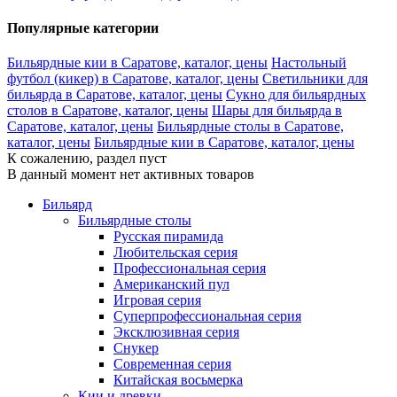
Популярные категории
Бильярдные кии в Саратове, каталог, цены
Настольный
футбол (кикер) в Саратове, каталог, цены
Светильники для
бильярда в Саратове, каталог, цены
Сукно для бильярдных
столов в Саратове, каталог, цены
Шары для бильярда в
Саратове, каталог, цены
Бильярдные столы в Саратове,
каталог, цены
Бильярдные кии в Саратове, каталог, цены
К сожалению, раздел пуст
В данный момент нет активных товаров
Бильярд
Бильярдные столы
Русская пирамида
Любительская серия
Профессиональная серия
Американский пул
Игровая серия
Суперпрофессиональная серия
Эксклюзивная серия
Снукер
Современная серия
Китайская восьмерка
Кии и древки