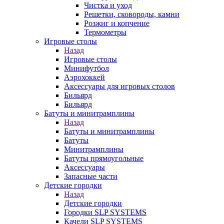
Чистка и уход
Решетки, сковороды, камни
Розжиг и копчение
Термометры
Игровые столы
Назад
Игровые столы
Минифутбол
Аэрохоккей
Аксессуары для игровых столов
Бильяpд
Бильяpд
Батуты и минитрамплины
Назад
Батуты и минитрамплины
Батуты
Минитрамплины
Батуты прямоугольные
Аксессуары
Запасные части
Детские городки
Назад
Детские городки
Городки SLP SYSTEMS
Качели SLP SYSTEMS