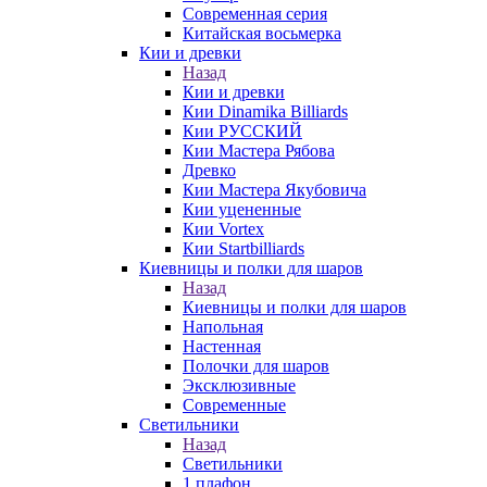
Современная серия
Китайская восьмерка
Кии и древки
Назад
Кии и древки
Кии Dinamika Billiards
Кии РУССКИЙ
Кии Мастера Рябова
Древко
Кии Мастера Якубовича
Кии уцененные
Кии Vortex
Кии Startbilliards
Киевницы и полки для шаров
Назад
Киевницы и полки для шаров
Напольная
Настенная
Полочки для шаров
Эксклюзивные
Современные
Светильники
Назад
Светильники
1 плафон