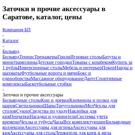
Заточки и прочие аксессуары в
Саратове, каталог, цены
Компания БП
-
Каталог
-
Бильярд
Бильярд
Теннис
Тренажеры
Грили
Игровые столы
Батуты и
минитрамплины
Детские городки
Товары с кешбеком
Купить за
1 рубль
Инверсионные столы
Мебель и интерьер
Покер
Нарды и
шахматы
Футбольные ворота и мячи
Бокс и
единоборства
Массажное оборудование
Дартс
Спортивные
комплексы
Баскетбольные стойки
-
Заточки и прочие аксессуары
Бильярдные столы
Кии и древки
Киевницы и полки для
шаров
Светильники
Шары
Треугольники
Мел
Чехлы для
столов
Сукно
Средства по уходу
Наклейки для
кия
Перчатки
Насадки и удлинители
Системы учета
времени
Чехлы и тубусы
Часы
Все комплектующие
Бильярдные
коллекции
Аксессуары для игрока
Аксессуары для
кия
Аксессуары для стола
Держатели для киев и мела