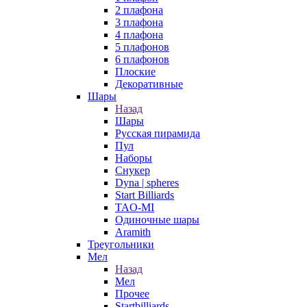
2 плафона
3 плафона
4 плафона
5 плафонов
6 плафонов
Плоские
Декоративные
Шары
Назад
Шары
Русская пирамида
Пул
Наборы
Снукер
Dyna | spheres
Start Billiards
TAO-MI
Одиночные шары
Aramith
Треугольники
Мел
Назад
Мел
Прочее
Startbilliards