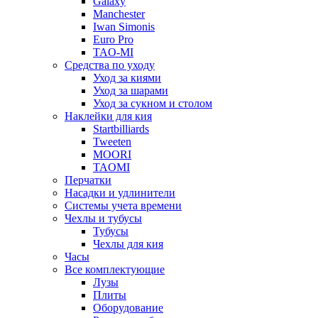
Galaxy
Manchester
Iwan Simonis
Euro Pro
TAO-MI
Средства по уходу
Уход за киями
Уход за шарами
Уход за сукном и столом
Наклейки для кия
Startbilliards
Tweeten
MOORI
TAOMI
Перчатки
Насадки и удлинители
Системы учета времени
Чехлы и тубусы
Тубусы
Чехлы для кия
Часы
Все комплектующие
Лузы
Плиты
Оборудование