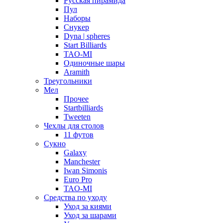
Русская пирамида
Пул
Наборы
Снукер
Dyna | spheres
Start Billiards
TAO-MI
Одиночные шары
Aramith
Треугольники
Мел
Прочее
Startbilliards
Tweeten
Чехлы для столов
11 футов
Сукно
Galaxy
Manchester
Iwan Simonis
Euro Pro
TAO-MI
Средства по уходу
Уход за киями
Уход за шарами