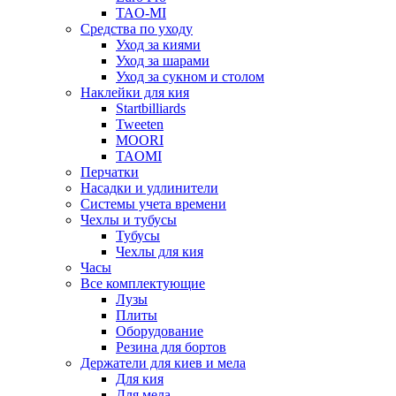
TAO-MI
Средства по уходу
Уход за киями
Уход за шарами
Уход за сукном и столом
Наклейки для кия
Startbilliards
Tweeten
MOORI
TAOMI
Перчатки
Насадки и удлинители
Системы учета времени
Чехлы и тубусы
Тубусы
Чехлы для кия
Часы
Все комплектующие
Лузы
Плиты
Оборудование
Резина для бортов
Держатели для киев и мела
Для кия
Для мела