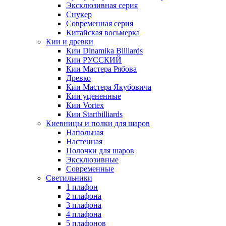
Эксклюзивная серия
Снукер
Современная серия
Китайская восьмерка
Кии и древки
Кии Dinamika Billiards
Кии РУССКИЙ
Кии Мастера Рябова
Древко
Кии Мастера Якубовича
Кии уцененные
Кии Vortex
Кии Startbilliards
Киевницы и полки для шаров
Напольная
Настенная
Полочки для шаров
Эксклюзивные
Современные
Светильники
1 плафон
2 плафона
3 плафона
4 плафона
5 плафонов