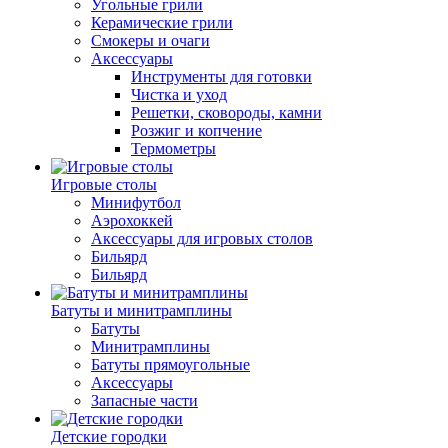
Угольные грили
Керамические грили
Смокеры и очаги
Аксессуары
Инструменты для готовки
Чистка и уход
Решетки, сковороды, камни
Розжиг и копчение
Термометры
Игровые столы
Минифутбол
Аэрохоккей
Аксессуары для игровых столов
Бильяpд
Бильяpд
Батуты и минитрамплины
Батуты
Минитрамплины
Батуты прямоугольные
Аксессуары
Запасные части
Детские городки