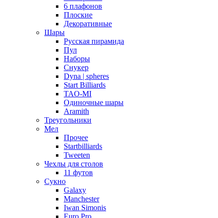
6 плафонов
Плоские
Декоративные
Шары
Русская пирамида
Пул
Наборы
Снукер
Dyna | spheres
Start Billiards
TAO-MI
Одиночные шары
Aramith
Треугольники
Мел
Прочее
Startbilliards
Tweeten
Чехлы для столов
11 футов
Сукно
Galaxy
Manchester
Iwan Simonis
Euro Pro