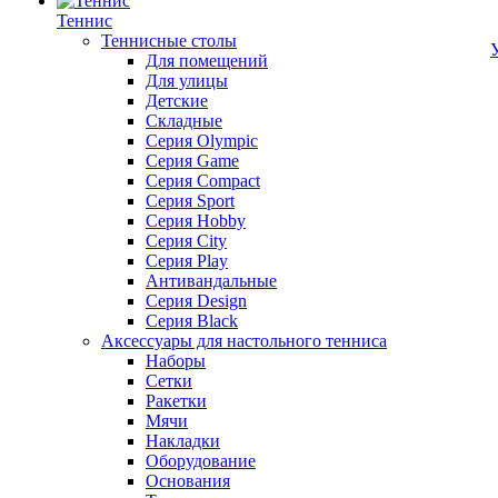
Теннис
Теннисные столы
Для помещений
Для улицы
Детские
Складные
Серия Olympic
Серия Game
Серия Compact
Серия Sport
Серия Hobby
Серия City
Серия Play
Антивандальные
Серия Design
Серия Black
Аксессуары для настольного тенниса
Наборы
Сетки
Ракетки
Мячи
Накладки
Оборудование
Основания